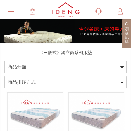
0
瀏
覽
紀
錄
《三段式》獨立筒系列床墊