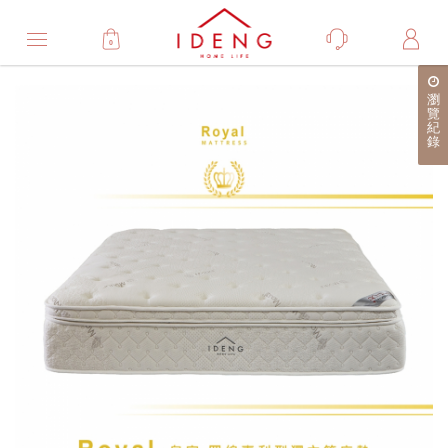
0
Product
瀏
產
覽
紀
品
錄
詳
細
介
紹