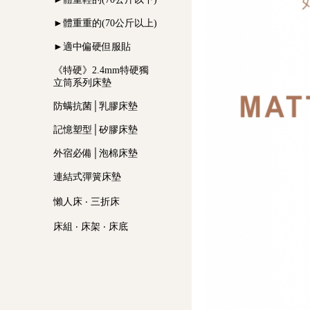
►體重重的(70公斤以上)
►適中偏硬但服貼
《特硬》2.4mm特硬獨
立筒系列床墊
防螨抗菌│乳膠床墊
記憶塑型│矽膠床墊
外宿必備│泡棉床墊
連結式彈簧床墊
懶人床 ‧ 三折床
床組 ‧ 床架 ‧ 床底