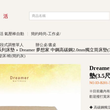
活 氣壓棒自動
簡約時尚-工作桌/
段式調整單人
辦公桌/書桌
床墊 » Dreamer 夢想家 中鋼高碳鋼2.0mm獨立筒床墊(
發床/椅(簡約灰)
優惠活動
Drea
墊(3.
NO.ID-B201-3
※目前廠內有
歡迎撥打賞床專線
◆ 高碳鋼獨