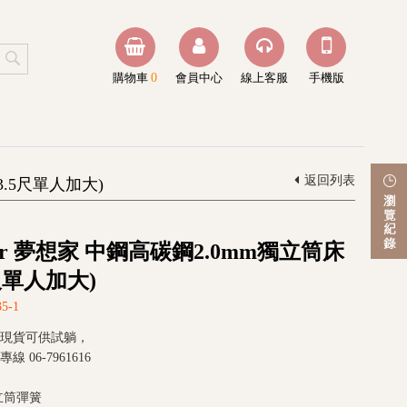
購物車
0
會員中心
線上客服
手機版
返回列表
3.5尺單人加大)
mer 夢想家 中鋼高碳鋼2.0mm獨立筒床
5尺單人加大)
5-1
現貨可供試躺，
 06-7961616
立筒彈簧