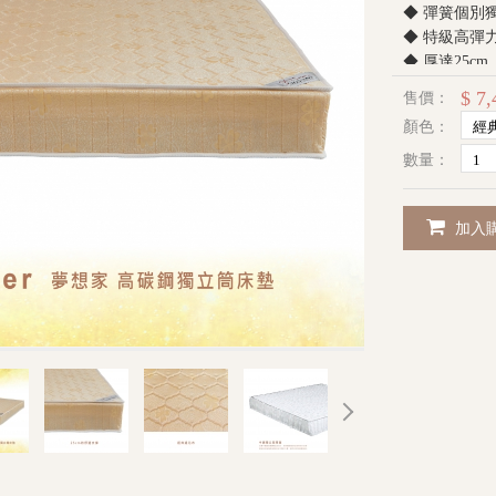
◆ 彈簧個別
◆ 特級高彈
◆ 厚達25
◆ 附伊登名
$ 7,
售價：
顏色：
數量：
加入