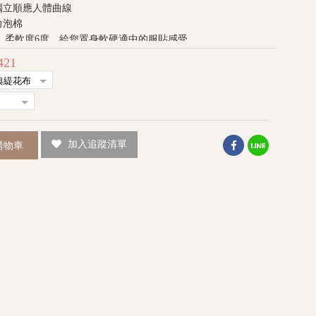
獨立順應人體曲線
力泡棉
cm，柔軟度6度，給您置身軟硬適中的服貼感受
床保證卡
421
加入追蹤清單
購物車