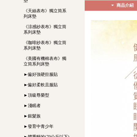
墊
商品介紹
《天絲表布》獨立筒系
列床墊
《涼感紗表布》獨立筒
系列床墊
《咖啡紗表布》獨立筒
系列床墊
《美國有機棉表布》獨
立筒系列床墊
►偏好強硬但服貼
►偏好柔軟且服貼
►頂級尊榮型
►淺眠者
►銀髮族
►發育中青少年
►體重輕的(70公斤以下)