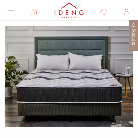
0
Product
瀏
產
覽
紀
品
錄
詳
細
介
紹