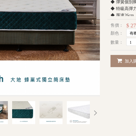
◆ 彈簧個別
◆ 特級高彈
◆ 厚達26
◆ 附伊登名
$ 27
售價：
顏色：
數量：
加入