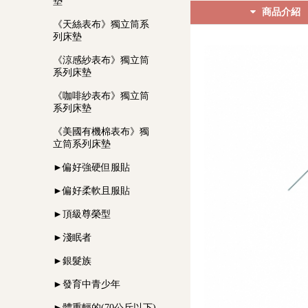
墊
商品介紹
《天絲表布》獨立筒系
列床墊
《涼感紗表布》獨立筒
系列床墊
《咖啡紗表布》獨立筒
系列床墊
《美國有機棉表布》獨
立筒系列床墊
►偏好強硬但服貼
►偏好柔軟且服貼
►頂級尊榮型
►淺眠者
►銀髮族
►發育中青少年
►體重輕的(70公斤以下)