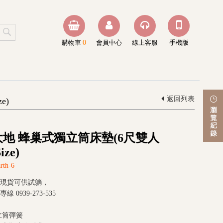
購物車
0
會員中心
線上客服
手機版
返回列表
e)
h 大地 蜂巢式獨立筒床墊(6尺雙人
ize)
rth-6
現貨可供試躺，
0939-273-535
立筒彈簧