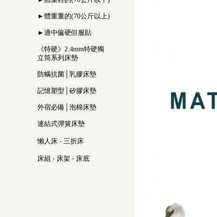
►體重重的(70公斤以上)
►適中偏硬但服貼
《特硬》2.4mm特硬獨
立筒系列床墊
防螨抗菌│乳膠床墊
記憶塑型│矽膠床墊
外宿必備│泡棉床墊
連結式彈簧床墊
懶人床 ‧ 三折床
床組 ‧ 床架 ‧ 床底