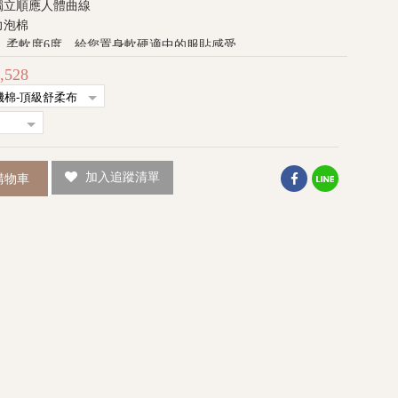
獨立順應人體曲線
力泡棉
cm，柔軟度6度，給您置身軟硬適中的服貼感受
床保證卡
,528
加入追蹤清單
購物車