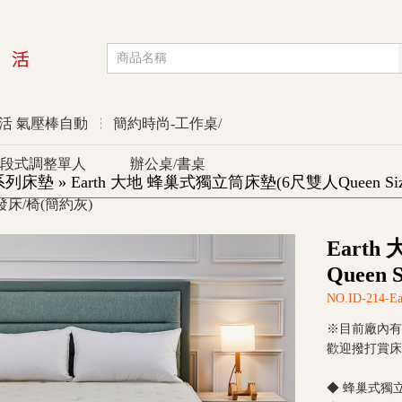
活 氣壓棒自動
簡約時尚-工作桌/
段式調整單人
辦公桌/書桌
墊 » Earth 大地 蜂巢式獨立筒床墊(6尺雙人Queen Siz
發床/椅(簡約灰)
優惠活動
Eart
Queen S
NO.ID-214-Ea
※目前廠內有
歡迎撥打賞床專線 
◆ 蜂巢式獨