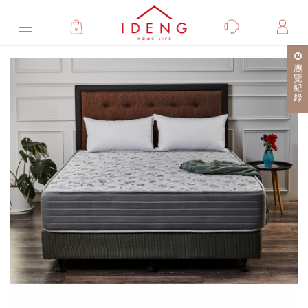
0
Product
瀏
產
覽
紀
品
錄
詳
細
介
紹