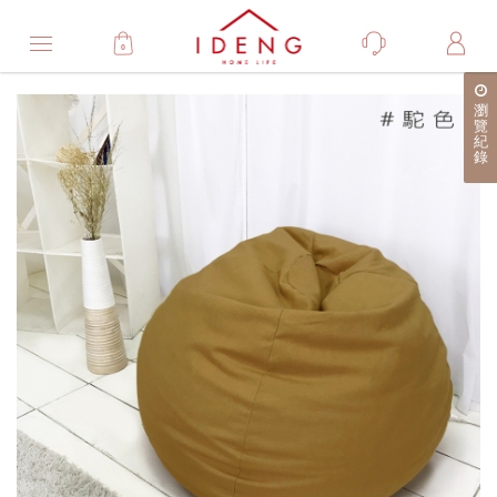
0
Product
瀏
產
覽
紀
品
錄
詳
細
介
紹