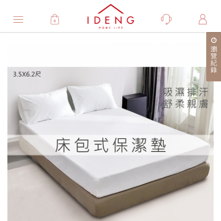
0
Product
瀏
產
覽
紀
品
錄
詳
細
介
紹