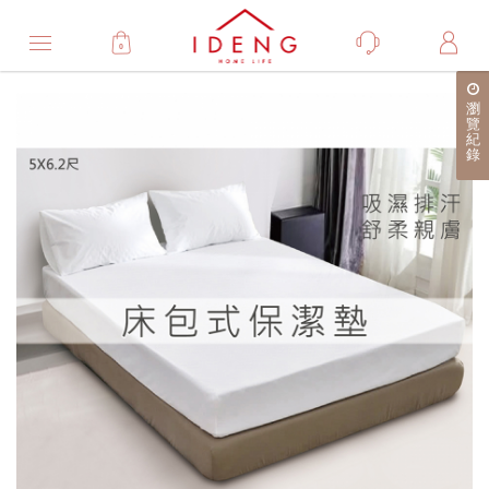
0
Product
瀏
產
覽
紀
品
錄
詳
細
介
紹