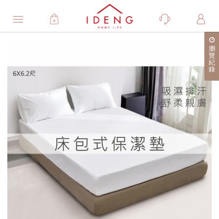
0
Product
瀏
產
覽
紀
品
錄
詳
細
介
紹