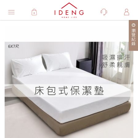
0
Product
瀏
產
覽
紀
品
錄
詳
細
介
紹