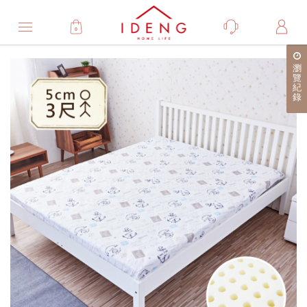
0
Product
瀏
產
覽
紀
品
錄
詳
細
介
紹