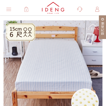
0
Product
瀏
產
覽
紀
品
錄
詳
細
介
紹