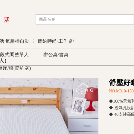
活 氣壓棒自動
簡約時尚-工作桌/
段式調整單人
辦公桌/書桌
人)
發床/椅(簡約灰)
舒壓好眠
優惠活動
NO.M010-150
◆100%天
◆ 透氣孔設
◆ 40支紗高