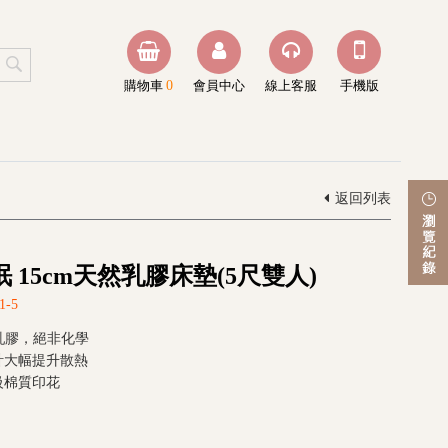
購物車
0
會員中心
線上客服
手機版
返回列表
 15cm天然乳膠床墊(5尺雙人)
1-5
然乳膠，絕非化學
計大幅提升散熱
級棉質印花