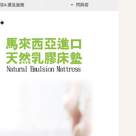
項&運送服務
問與答
 ◆