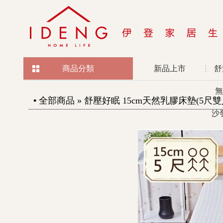
商品分類
新品上市
舒
無
▪ 全部商品 » 舒壓好眠 15cm天然乳膠床墊(5尺雙
沙