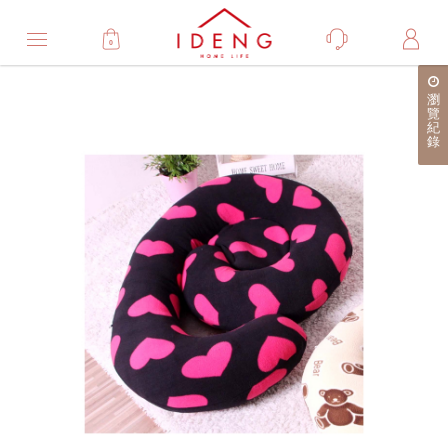
0
Product
瀏
產
覽
紀
品
錄
詳
細
介
紹