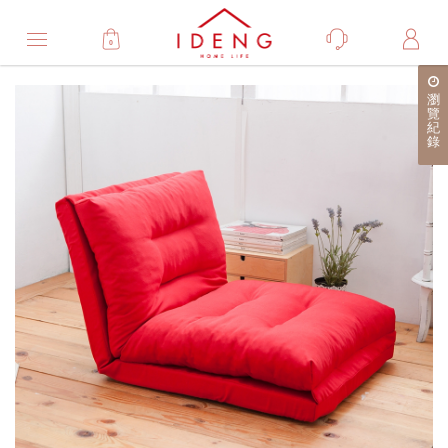
0
Product
瀏
產
覽
紀
品
錄
詳
細
介
紹