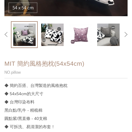
MIT 簡約風格抱枕(54x54cm)
NO.pillow
◆ 簡約百搭、台灣製造的風格抱枕
◆ 54x54cm的大尺寸
◆ 台灣印染布料
黑白點/乳牛 - 精梳棉
圓點紫/黑直條 - 40支棉
◆ 可拆洗、易清潔的布套！