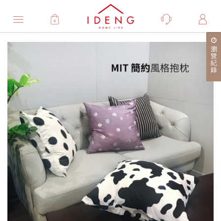
0
Product
瀏
產
覽
紀
品
錄
詳
細
介
紹