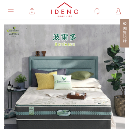
0
Product
瀏
產
覽
紀
品
錄
詳
細
介
紹