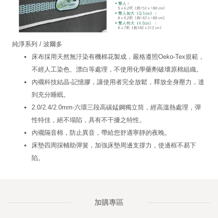
純淨系列 / 波爾多
床布採用天然無汙染有機棉花製成，嚴格遵照Oeko-Tex規範，
不經人工染色、漂白等處理，不使用化學藥劑破壞原棉組織。
內襯科技結晶-記憶膠，讓使用者完全放鬆，釋放全身壓力，達
到充分睡眠。
2.0/2.4/2.0mm-六環三段高碳錳鋼獨立筒，經高溫熱處理，彈
性特佳，絕不塌陷，具有不干擾之特性。
內襯隔音棉，防止異音，帶給您舒適寧靜的夜晚。
床墊四周採輔助彈簧，加強床墊周邊支撐力，使邊框不易下
陷。
加購專區