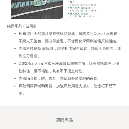
純淨系列 / 波爾多
床布採用天然無汙染有機棉花製成，嚴格遵照Oeko-Tex規範，
不經人工染色、漂白等處理，不使用化學藥劑破壞原棉組織。
內襯科技結晶-記憶膠，讓使用者完全放鬆，釋放全身壓力，達
到充分睡眠。
2.0/2.4/2.0mm-六環三段高碳錳鋼獨立筒，經高溫熱處理，彈
性特佳，絕不塌陷，具有不干擾之特性。
內襯隔音棉，防止異音，帶給您舒適寧靜的夜晚。
床墊四周採輔助彈簧，加強床墊周邊支撐力，使邊框不易下
陷。
加購專區