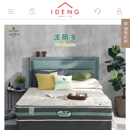
0
Product
瀏
產
覽
紀
品
錄
詳
細
介
紹