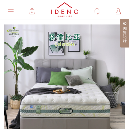
0
Product
瀏
產
覽
紀
品
錄
詳
細
介
紹