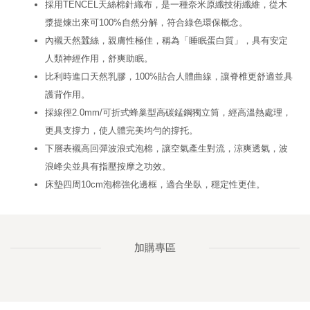
採用TENCEL天絲棉針織布，是一種奈米原纖技術纖維，從木
漿提煉出來可100%自然分解，符合綠色環保概念。
內襯天然蠶絲，親膚性極佳，稱為「睡眠蛋白質」，具有安定
人類神經作用，舒爽助眠。
比利時進口天然乳膠，100%貼合人體曲線，讓脊椎更舒適並具
護背作用。
採線徑2.0mm/可折式蜂巢型高碳錳鋼獨立筒，經高溫熱處理，
更具支撐力，使人體完美均勻的撐托。
下層表襯高回彈波浪式泡棉，讓空氣產生對流，涼爽透氣，波
浪峰尖並具有指壓按摩之功效。
床墊四周10cm泡棉強化邊框，適合坐臥，穩定性更佳。
加購專區