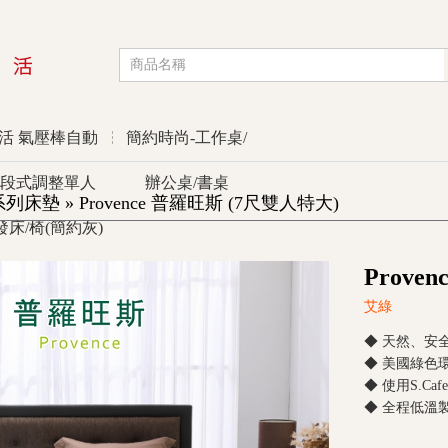
活 氣壓棒自動
簡約時尚-工作桌/
段式調整單人
辦公桌/書桌
墊 » Provence 普羅旺斯 (7尺雙人特大)
發床/椅(簡約灰)
優惠活動
Prove
艾綠
◆ 天然、安
◆ 美國綠色
◆ 使用S.
◆ 全程低溫