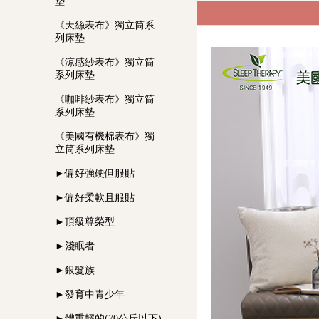
墊
《天絲表布》獨立筒系
列床墊
《涼感紗表布》獨立筒
系列床墊
《咖啡紗表布》獨立筒
系列床墊
《美國有機棉表布》獨
立筒系列床墊
►偏好強硬但服貼
►偏好柔軟且服貼
►頂級尊榮型
►淺眠者
►銀髮族
►發育中青少年
►體重輕的(70公斤以下)