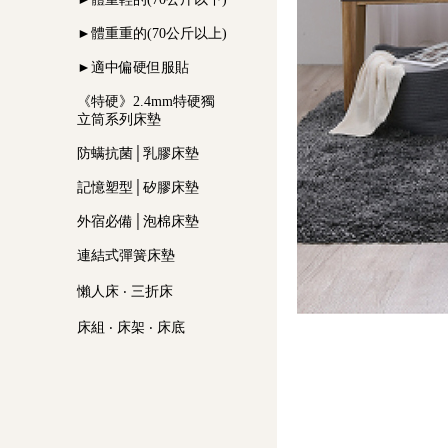
►體重重的(70公斤以上)
►適中偏硬但服貼
《特硬》2.4mm特硬獨
立筒系列床墊
防螨抗菌│乳膠床墊
記憶塑型│矽膠床墊
外宿必備│泡棉床墊
連結式彈簧床墊
懶人床 ‧ 三折床
床組 ‧ 床架 ‧ 床底