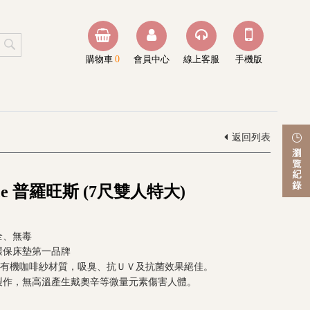
購物車
0
會員中心
線上客服
手機版
返回列表
nce 普羅旺斯 (7尺雙人特大)
全、無毒
環保床墊第一品牌
Cafe有機咖啡紗材質，吸臭、抗ＵＶ及抗菌效果絕佳。
製作，無高溫產生戴奧辛等微量元素傷害人體。