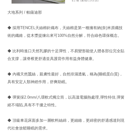
大地系列 / 帕薩迪那
◆ 採用TENCEL天絲棉針織布，天絲棉是第一種擁有納(奈)米原纖技
術的纖維，從木漿提煉出來可100%自然分解，符合綠色環保概念。
◆ 比利時進口天然乳膠的十足彈性，不易變形能使人體各部位完全貼
合支撐，讓脊椎更舒適並具護背作用有益身體健康。
◆ 內襯天然蠶絲，親膚性最好，自然排濕透氣，稱為(睡眠蛋白質)，
具有安定人類神經作用，舒爽助眠。
◆ 彈簧採2.0mm/八環軟式獨立筒，以高溫電腦熱處理,彈性特佳,彈簧
絕不塌陷,具有不干擾之特性。
◆ 頂級車花床面多加一層軟料絲綿，更細緻，更綿密的舒適感達到現
代社會放鬆睡眠的需求。