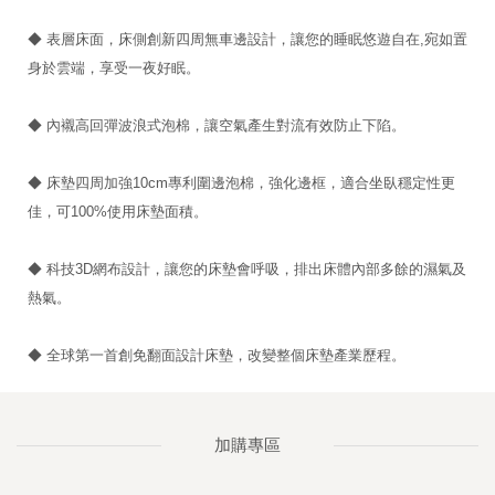
◆ 表層床面，床側創新四周無車邊設計，讓您的睡眠悠遊自在,宛如置
身於雲端，享受一夜好眠。
◆ 內襯高回彈波浪式泡棉，讓空氣產生對流有效防止下陷。
◆ 床墊四周加強10cm專利圍邊泡棉，強化邊框，適合坐臥穩定性更
佳，可100%使用床墊面積。
◆ 科技3D網布設計，讓您的床墊會呼吸，排出床體內部多餘的濕氣及
熱氣。
◆ 全球第一首創免翻面設計床墊，改變整個床墊產業歷程。
加購專區