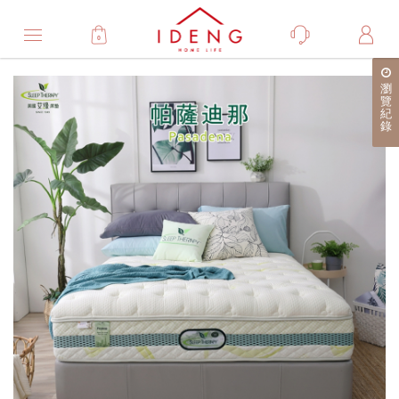
0
Product
瀏
產
覽
紀
品
錄
詳
細
介
紹