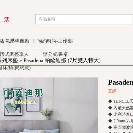
活 氣壓棒自動
簡約時尚-工作桌/
段式調整單人
辦公桌/書桌
墊 » Pasadena 帕薩迪那 (7尺雙人特大)
發床/椅(簡約灰)
優惠活動
Pasad
艾綠
◆ TENCE
◆ 內襯天然
◆ 比利時進
◆ 2.0mm
◆ 高回彈波