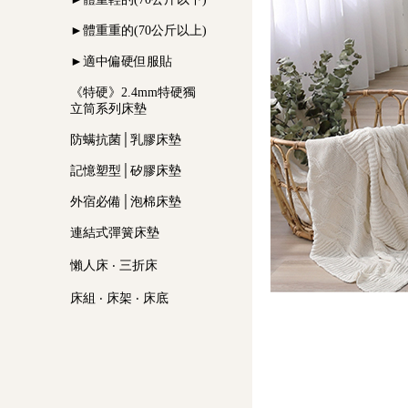
►體重重的(70公斤以上)
►適中偏硬但服貼
《特硬》2.4mm特硬獨
立筒系列床墊
防螨抗菌│乳膠床墊
記憶塑型│矽膠床墊
外宿必備│泡棉床墊
連結式彈簧床墊
懶人床 ‧ 三折床
床組 ‧ 床架 ‧ 床底