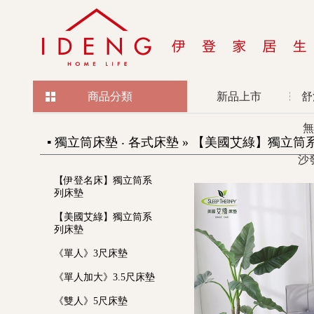
商品分類
新品上市
舒
無
▪ 獨立筒床墊 ‧ 各式床墊 » 【美國艾綠】獨立筒系列床
沙
【伊登名床】獨立筒系
列床墊
【美國艾綠】獨立筒系
列床墊
《單人》3尺床墊
《單人加大》3.5尺床墊
《雙人》5尺床墊