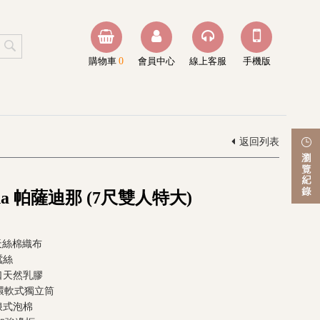
購物車
0
會員中心
線上客服
手機版
返回列表
ena 帕薩迪那 (7尺雙人特大)
L天絲棉織布
蠶絲
口天然乳膠
/八環軟式獨立筒
浪式泡棉