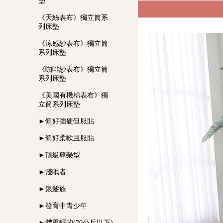
墊
《天絲表布》獨立筒系
列床墊
《涼感紗表布》獨立筒
系列床墊
《咖啡紗表布》獨立筒
系列床墊
《美國有機棉表布》獨
立筒系列床墊
►偏好強硬但服貼
►偏好柔軟且服貼
►頂級尊榮型
►淺眠者
►銀髮族
►發育中青少年
►體重輕的(70公斤以下)