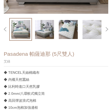
Pasadena 帕薩迪那 (5尺雙人)
艾綠
◆ TENCEL天絲棉織布
◆ 內襯天然蠶絲
◆ 比利時進口天然乳膠
◆ 2.0mm/八環軟式獨立筒
◆ 高回彈波浪式泡棉
◆ 10cm泡棉加強邊框