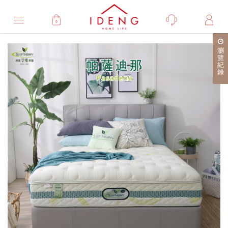
0
Product
瀏
產
覽
紀
品
錄
詳
細
介
紹