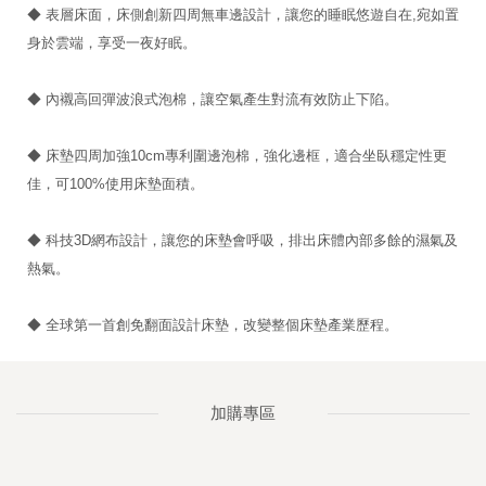
◆ 表層床面，床側創新四周無車邊設計，讓您的睡眠悠遊自在,宛如置
身於雲端，享受一夜好眠。
◆ 內襯高回彈波浪式泡棉，讓空氣產生對流有效防止下陷。
◆ 床墊四周加強10cm專利圍邊泡棉，強化邊框，適合坐臥穩定性更
佳，可100%使用床墊面積。
◆ 科技3D網布設計，讓您的床墊會呼吸，排出床體內部多餘的濕氣及
熱氣。
◆ 全球第一首創免翻面設計床墊，改變整個床墊產業歷程。
加購專區