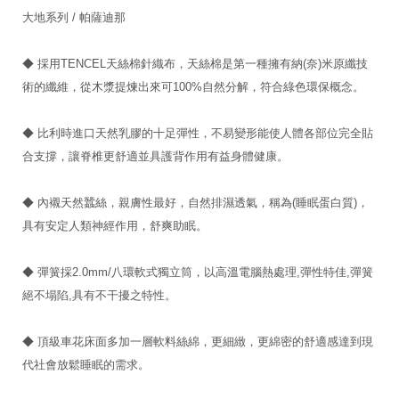
大地系列 / 帕薩迪那
◆ 採用TENCEL天絲棉針織布，天絲棉是第一種擁有納(奈)米原纖技
術的纖維，從木漿提煉出來可100%自然分解，符合綠色環保概念。
◆ 比利時進口天然乳膠的十足彈性，不易變形能使人體各部位完全貼
合支撐，讓脊椎更舒適並具護背作用有益身體健康。
◆ 內襯天然蠶絲，親膚性最好，自然排濕透氣，稱為(睡眠蛋白質)，
具有安定人類神經作用，舒爽助眠。
◆ 彈簧採2.0mm/八環軟式獨立筒，以高溫電腦熱處理,彈性特佳,彈簧
絕不塌陷,具有不干擾之特性。
◆ 頂級車花床面多加一層軟料絲綿，更細緻，更綿密的舒適感達到現
代社會放鬆睡眠的需求。