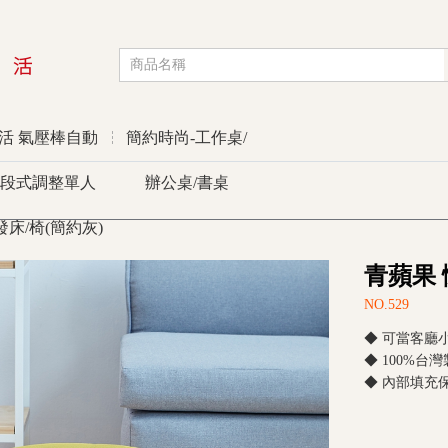
活 氣壓棒自動
簡約時尚-工作桌/
段式調整單人
辦公桌/書桌
發床/椅(簡約灰)
青蘋果
優惠活動
NO.529
◆ 可當客廳
◆ 100%台
◆ 內部填充