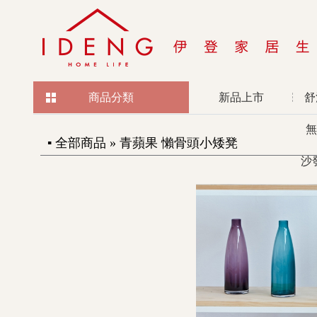
商品分類
新品上市
舒
無
▪ 全部商品 » 青蘋果 懶骨頭小矮凳
沙