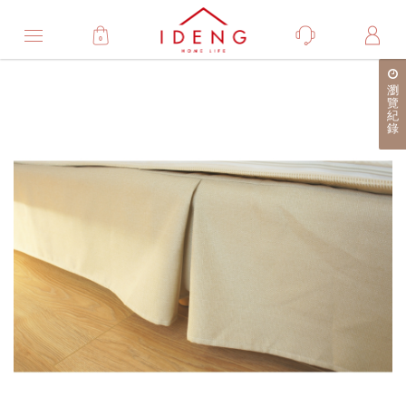
0
Product
瀏
產
覽
紀
品
錄
詳
細
介
紹