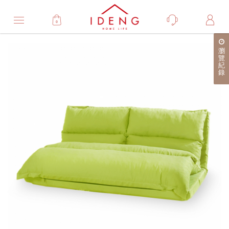
0
Product
瀏
產
覽
紀
品
錄
詳
細
介
紹