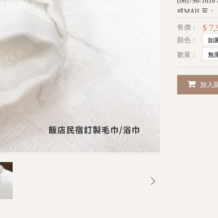
(06)796-161
或MAIL至：
ideng_sofa@m
$ 7,
售價：
顏色：
營業時間(一)至(五
數量：
加入