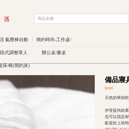
活 氣壓棒自動
簡約時尚-工作桌/
段式調整單人
辦公桌/書桌
發床/椅(簡約灰)
優惠活動
備品寢
hotel
天然的單純乾
伊登提供給業
也可以指定材
歡迎於上班時