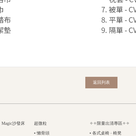
返回列表
 Magic沙發床
超微粒
✧✧限量出清專區✧✧
▪ 懶骨頭
▪ 各式桌椅 ‧ 椅凳