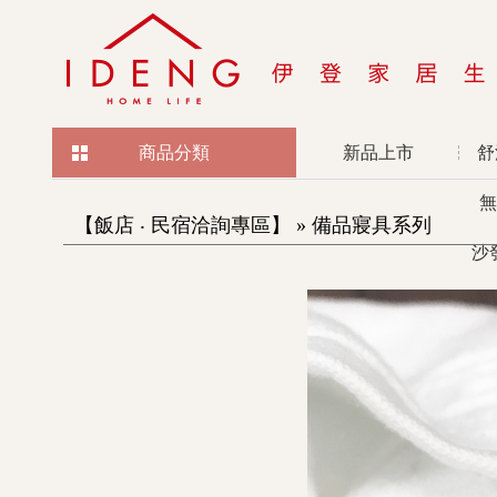
商品分類
新品上市
舒
無
【飯店 ‧ 民宿洽詢專區】 » 備品寢具系列
沙