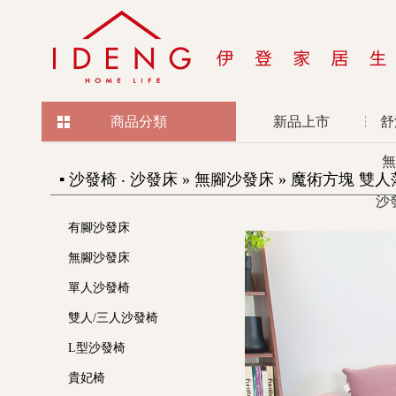
商品分類
新品上市
舒
無
▪ 沙發椅 ‧ 沙發床 » 無腳沙發床 » 魔術方塊 雙
沙
有腳沙發床
無腳沙發床
單人沙發椅
雙人/三人沙發椅
L型沙發椅
貴妃椅