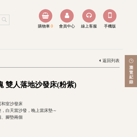
購物車
0
會員中心
線上客服
手機版
返回列表
 雙人落地沙發床(粉紫)
選和室沙發床
整，白天當沙發，晚上當床墊～
個、腳墊兩個