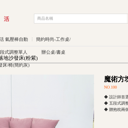
活 氣壓棒自動
簡約時尚-工作桌/
段式調整單人
辦公桌/書桌
人落地沙發床(粉紫)
發床/椅(簡約灰)
優惠活動
魔術方塊
NO.100
◆ 設計師首
◆ 五段式調
◆ 贈抱枕兩