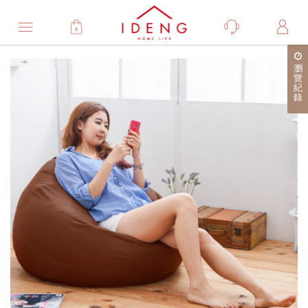
0
Product
瀏
產
覽
紀
品
錄
詳
細
介
紹