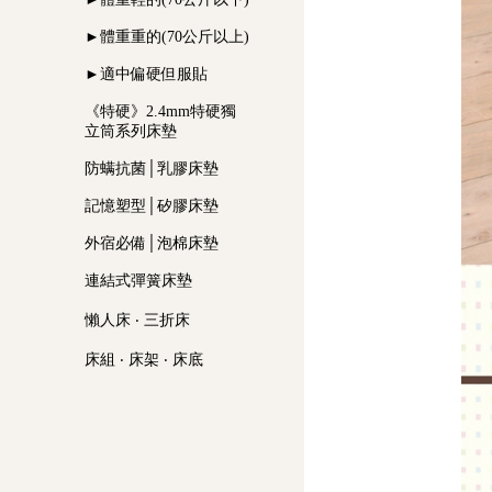
►體重重的(70公斤以上)
►適中偏硬但服貼
《特硬》2.4mm特硬獨
立筒系列床墊
防螨抗菌│乳膠床墊
記憶塑型│矽膠床墊
外宿必備│泡棉床墊
連結式彈簧床墊
懶人床 ‧ 三折床
床組 ‧ 床架 ‧ 床底