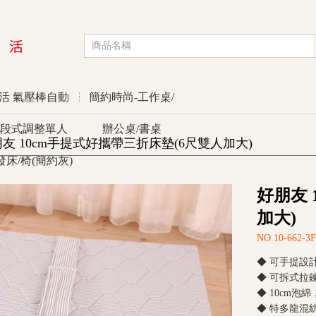
活 氣壓棒自動
簡約時尚-工作桌/
段式調整單人
辦公桌/書桌
 好朋友 10cm手提式好攜帶三折床墊(6尺雙人加大)
發床/椅(簡約灰)
優惠活動
好朋友 
加大)
NO.10-662-3F
◆ 可手提設
◆ 可拆式拉
◆ 10cm
◆ 特多龍混