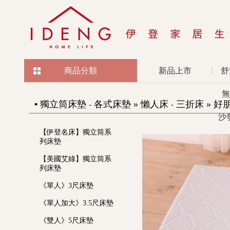
商品分類
新品上市
舒
無
▪ 獨立筒床墊 ‧ 各式床墊 » 懶人床 ‧ 三折床 »
沙
【伊登名床】獨立筒系
列床墊
【美國艾綠】獨立筒系
列床墊
《單人》3尺床墊
《單人加大》3.5尺床墊
《雙人》5尺床墊