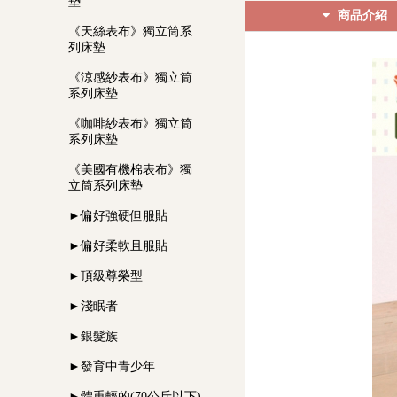
墊
商品介紹
《天絲表布》獨立筒系
列床墊
《涼感紗表布》獨立筒
系列床墊
《咖啡紗表布》獨立筒
系列床墊
《美國有機棉表布》獨
立筒系列床墊
►偏好強硬但服貼
►偏好柔軟且服貼
►頂級尊榮型
►淺眠者
►銀髮族
►發育中青少年
►體重輕的(70公斤以下)