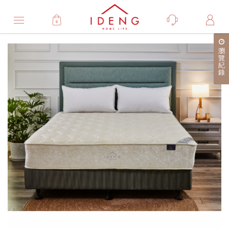
0
Product
瀏
產
覽
紀
品
錄
詳
細
介
紹