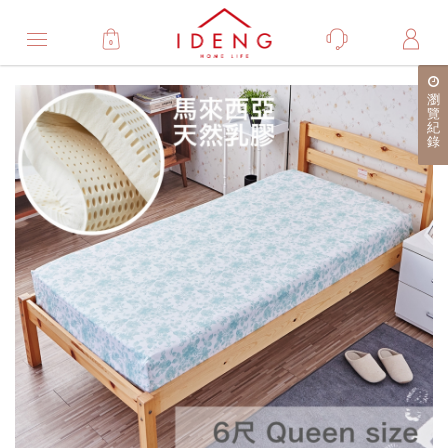
0
Product
瀏
產
覽
紀
品
錄
詳
細
介
紹