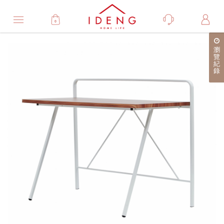
0
Product
瀏
產
覽
紀
品
錄
詳
細
介
紹