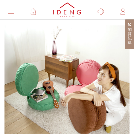
0
Product
瀏
產
覽
紀
品
錄
詳
細
介
紹