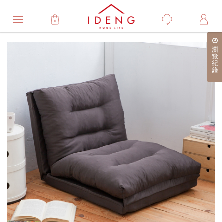
0
Product
瀏
產
覽
紀
品
錄
詳
細
介
紹