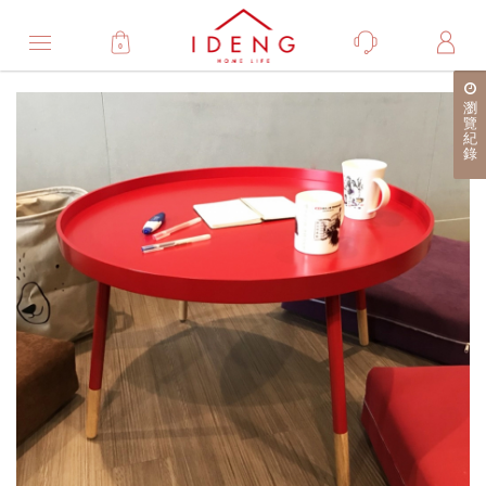
0
Product
瀏
產
覽
紀
品
錄
詳
細
介
紹