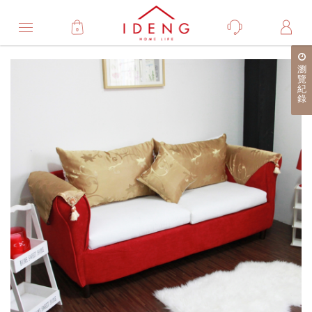
0
Product
瀏
產
覽
紀
品
錄
詳
細
介
紹