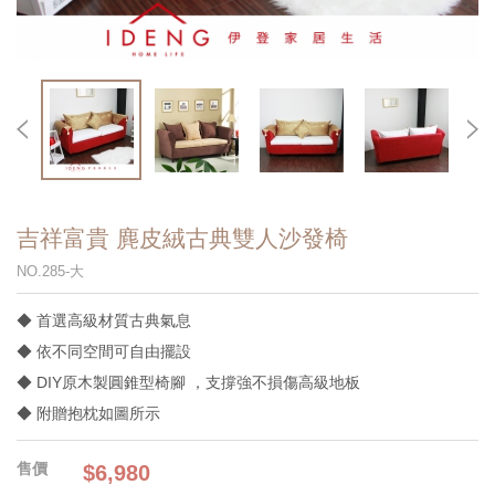
吉祥富貴 麂皮絨古典雙人沙發椅
NO.285-大
◆ 首選高級材質古典氣息
◆ 依不同空間可自由擺設
◆ DIY原木製圓錐型椅腳 ，支撐強不損傷高級地板
◆ 附贈抱枕如圖所示
$6,980